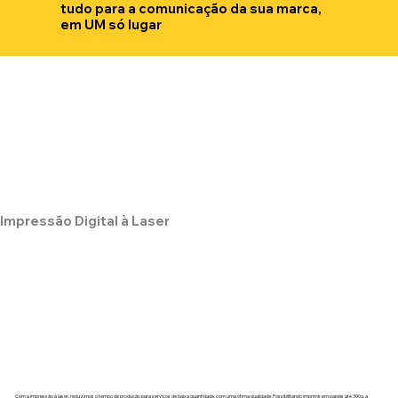
tudo para a comunicação da sua marca,
em UM só lugar
Impressão Digital à Laser
Com a impressão à laser, reduzimos o tempo de produção para serviços de baixa quantidade, com uma ótima qualidade. Possibilitando imprimir em papéis até 300g, a