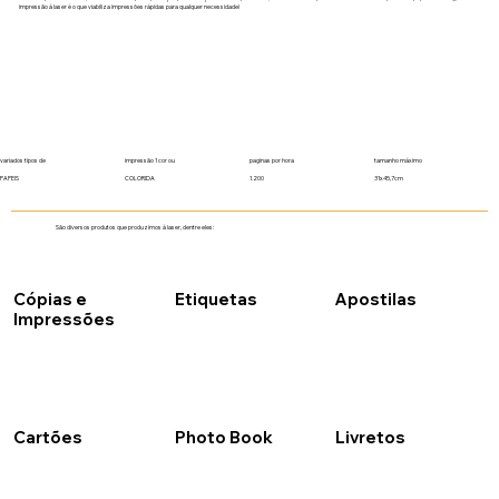
impressão à laser é o que viabiliza impressões rápidas para qualquer necessidade!
variados tipos de
impressão 1 cor ou
paginas por hora
tamanho máximo
PAPEIS
COLORIDA
1.200
31x45,7cm
São diversos produtos que produzimos à laser, dentre eles:
Cópias e
Etiquetas
Apostilas
Impressões
Cartões
Photo Book
Livretos