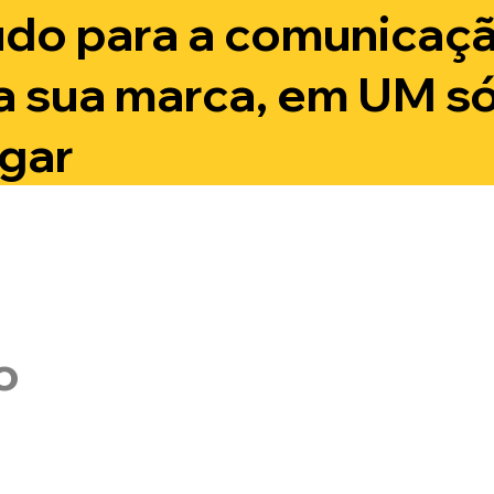
udo para a comunicaç
a sua marca, em UM s
ugar
o